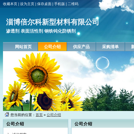
收藏本页
|
设为主页
|
保存桌面
|
手机版
|
二维码
淄博倍尔科新型材料有限公司
渗透剂 表面活性剂 钢铁钝化防锈剂
网站首页
公司介绍
供应产品
采购清单
您当前的位置：
首页
»
公司介绍
公司介绍
公司介绍