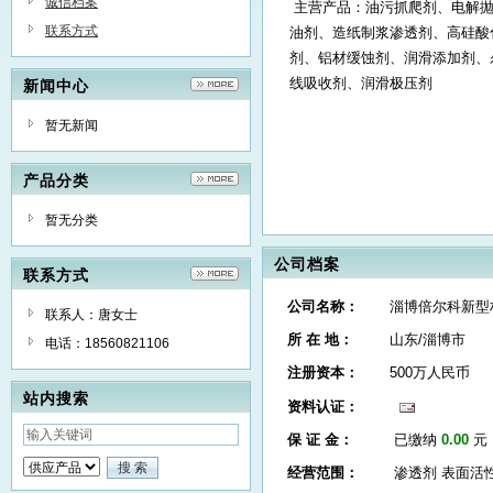
诚信档案
主营产品：油污抓爬剂、电解抛
联系方式
油剂、造纸制浆渗透剂、高硅酸
剂、铝材缓蚀剂、润滑添加剂、
线吸收剂、润滑极压剂
新闻中心
暂无新闻
产品分类
暂无分类
公司档案
联系方式
公司名称：
淄博倍尔科新型
联系人：唐女士
所 在 地：
山东/淄博市
电话：18560821106
注册资本：
500万人民币
站内搜索
资料认证：
保 证 金：
已缴纳
0.00
元
经营范围：
渗透剂 表面活